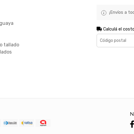
¡Envíos a tod
uguaya
Calculá el cost
o tallado
llados
N