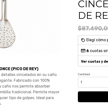
CINCE
DE RE
$87.490,0
Elegí cómo 
6
cuotas sin
Ver cuotas y d
NCE (PICO DE REY)
 detalles cincelados en su caño
Cantidad
legante. Fabricado con 100%
su caño nos permite absorber
illa tradicional. Permite mayor
uier tipo de golpes. Ideal para
.