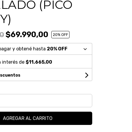
LADO (PICO
Y)
$69.990,00
0
20
% OFF
pagar y obtené hasta
20% OFF
 interés de
$11.665,00
escuentos
AGREGAR AL CARRITO