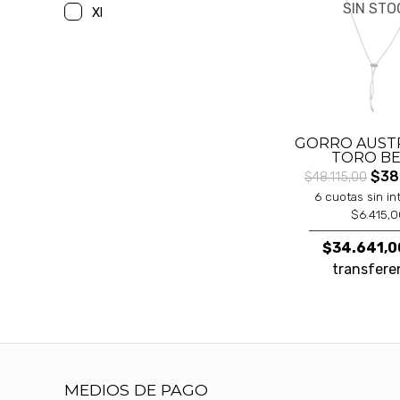
SIN STO
Xl
GORRO AUST
TORO BE
$38
$48.115,00
6 cuotas sin in
$6.415,
$34.641,0
transfere
MEDIOS DE PAGO