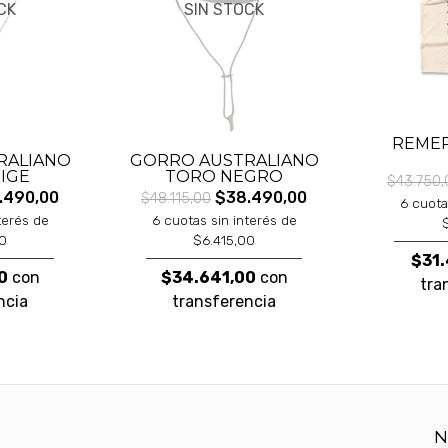
CK
SIN STOCK
REMER
RALIANO
GORRO AUSTRALIANO
IGE
TORO NEGRO
$43.750,
.490,00
$38.490,00
$48.115,00
6 cuota
terés de
6 cuotas sin interés de
00
$6.415,00
$31.
0
con
$34.641,00
con
tra
ncia
transferencia
N