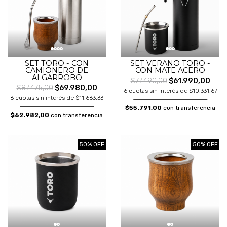
SET TORO - CON
SET VERANO TORO -
CAMIONERO DE
CON MATE ACERO
ALGARROBO
$77.490,00
$61.990,00
$87.475,00
$69.980,00
6 cuotas sin interés de $10.331,67
6 cuotas sin interés de $11.663,33
$55.791,00
con transferencia
$62.982,00
con transferencia
50% OFF
50% OFF