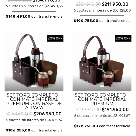
$194.190,00
$164.990,00
$264.940,00
$211.950,00
6 cuotas sin interés de $27.498,33
6 cuotas sin interés de $35.325,00
$148.491,00
con transferencia
$190.755,00
con transferencia
20% OFF
20% OFF
SET TORO COMPLETO -
SET TORO COMPLETO -
CON MATE IMPERIAL
CON MATE IMPERIAL
PREMIUM CON BASE DE
PREMIUM
ALPACA
$239.940,00
$191.950,00
$258.690,00
$206.950,00
6 cuotas sin interés de $31.991,67
6 cuotas sin interés de $34.491,67
$172.755,00
con transferencia
$186.255,00
con transferencia