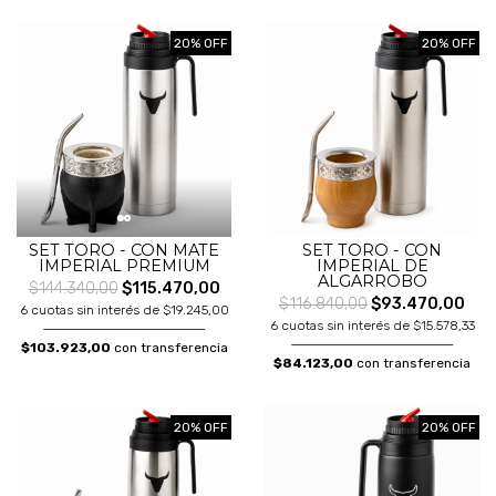
20% OFF
20% OFF
SET TORO - CON MATE
SET TORO - CON
IMPERIAL PREMIUM
IMPERIAL DE
ALGARROBO
$144.340,00
$115.470,00
$116.840,00
$93.470,00
6 cuotas sin interés de $19.245,00
6 cuotas sin interés de $15.578,33
$103.923,00
con transferencia
$84.123,00
con transferencia
20% OFF
20% OFF