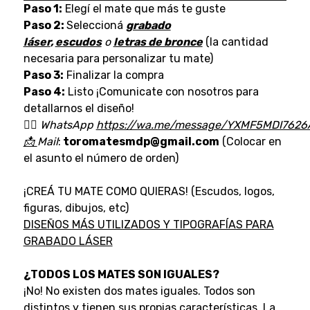
Paso 1:
Elegí el mate que más te guste
Paso 2:
Seleccioná
grabado
láser
,
escudos
o
letras de bronce
(la cantidad
necesaria para personalizar tu mate)
Paso 3:
Finalizar la compra
Paso 4:
Listo ¡Comunicate con nosotros para
detallarnos el diseño!
👉🏼
WhatsApp
https://wa.me/message/YXMF5MDI7626
📩
Mail
:
toromatesmdp@gmail.com
(Colocar en
el asunto el número de orden)
¡CREÁ TU MATE COMO QUIERAS! (Escudos, logos,
figuras, dibujos, etc)
D
ISEÑOS MÁS UTILIZADOS Y TIPOGRAFÍAS PARA
GRABADO LÁSER
¿TODOS LOS MATES SON IGUALES?
¡No! No existen dos mates iguales. Todos son
distintos y tienen sus propias características. La