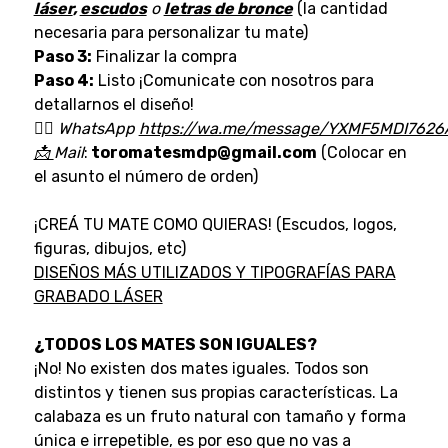
láser
,
escudos
o
letras de bronce
(la cantidad
necesaria para personalizar tu mate)
Paso 3:
Finalizar la compra
Paso 4:
Listo ¡Comunicate con nosotros para
detallarnos el diseño!
👉🏼
WhatsApp
https://wa.me/message/YXMF5MDI7626
📩
Mail
:
toromatesmdp@gmail.com
(Colocar en
el asunto el número de orden)
¡CREÁ TU MATE COMO QUIERAS! (Escudos, logos,
figuras, dibujos, etc)
D
ISEÑOS MÁS UTILIZADOS Y TIPOGRAFÍAS PARA
GRABADO LÁSER
¿TODOS LOS MATES SON IGUALES?
¡No! No existen dos mates iguales. Todos son
distintos y tienen sus propias características. La
calabaza es un fruto natural con tamaño y forma
única e irrepetible, es por eso que no vas a