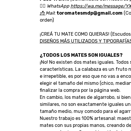
👉🏼
WhatsApp
https://wa.me/message/Y
📩
Mail
:
toromatesmdp@gmail.com
(Co
orden)
¡CREÁ TU MATE COMO QUIERAS! (Escudos, lo
D
ISEÑOS MÁS UTILIZADOS Y TIPOGRAFÍ
¿TODOS LOS MATES SON IGUALES?
¡No! No existen dos mates iguales. Todos 
características. La calabaza es un fruto
e irrepetible, es por eso que no vas a enc
elegir el tamaño del mismo (chico, median
finalizar la compra por la página web.
En cambio, los mates de algarrobo, si bi
similares, no son exactamente iguales un
tamaño medio, muy comodo para el agarr
Nuestro trabajo es 100% artesanal: maest
mates con sus propias manos, creando deta