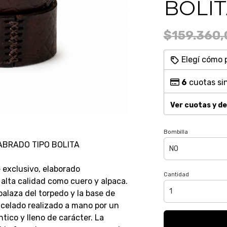
BOLI
$159.360,
Elegí cómo 
6
cuotas sin
Ver cuotas y d
Bombilla
ABRADO TIPO BOLITA
 exclusivo, elaborado
Cantidad
alta calidad como cuero y alpaca.
balaza del torpedo y la base de
ncelado realizado a mano por un
tico y lleno de carácter. La