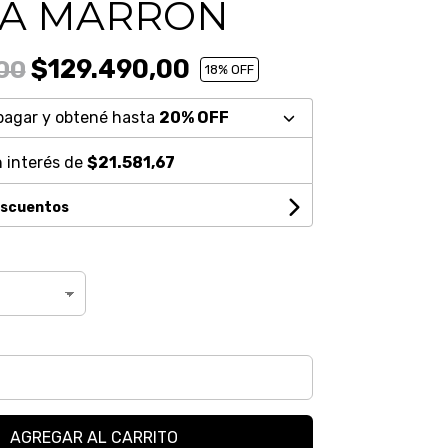
TA MARRÓN
$129.490,00
00
18
% OFF
pagar y obtené hasta
20% OFF
 interés de
$21.581,67
escuentos
AGREGAR AL CARRITO